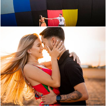
1412
51