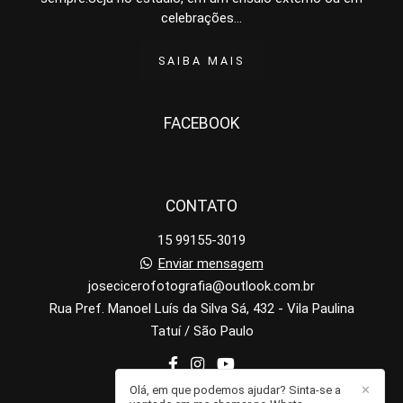
celebrações...
SAIBA MAIS
FACEBOOK
CONTATO
15 99155-3019
Enviar mensagem
josecicerofotografia@outlook.com.br
Rua Pref. Manoel Luís da Silva Sá, 432 - Vila Paulina
Tatuí / São Paulo
Olá, em que podemos ajudar? Sinta-se a
✕