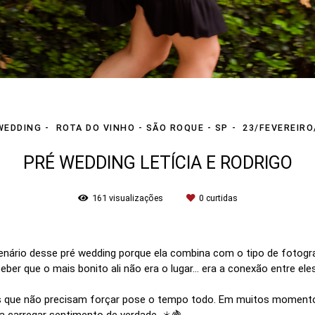
WEDDING
ROTA DO VINHO - SÃO ROQUE - SP
23/FEVEREIRO
PRÉ WEDDING LETÍCIA E RODRIGO
161
visualizações
0
curtidas
rio desse pré wedding porque ela combina com o tipo de fotografia
ber que o mais bonito ali não era o lugar… era a conexão entre ele
as que não precisam forçar pose o tempo todo. Em muitos momento
 carregar sentimento de verdade. ☀️🍇