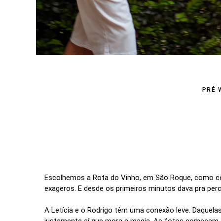
PRÉ 
Escolhemos a Rota do Vinho, em São Roque, como cená
exageros. E desde os primeiros minutos dava pra perce
A Letícia e o Rodrigo têm uma conexão leve. Daquel
justamente aí que mora a magia. As fotos começam a