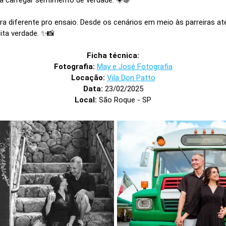
diferente pro ensaio. Desde os cenários em meio às parreiras até 
ita verdade. ✨📸
Ficha técnica:
Fotografia:
May e José Fotografia
Locação:
Vila Don Patto
Data:
23/02/2025
Local:
São Roque - SP