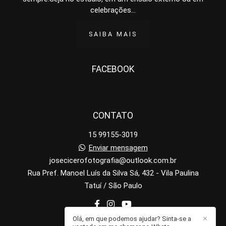
celebrações...
SAIBA MAIS
FACEBOOK
CONTATO
15 99155-3019
Enviar mensagem
josecicerofotografia@outlook.com.br
Rua Pref. Manoel Luís da Silva Sá, 432 - Vila Paulina
Tatuí / São Paulo
Olá, em que podemos ajudar? Sinta-se a
✕