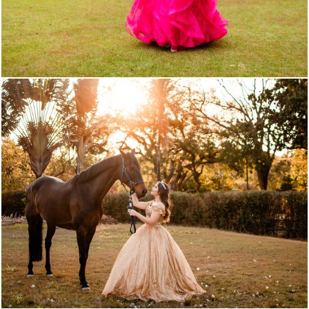
553
13