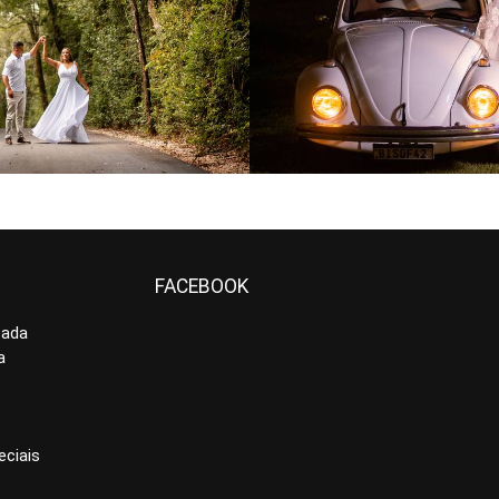
864
54
720
0
FACEBOOK
cada
a
ciais