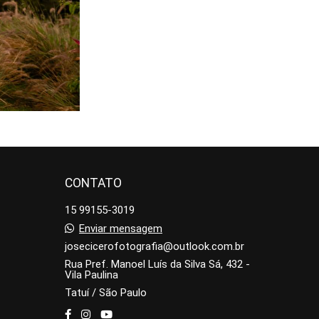
3
CONTATO
15 99155-3019
Enviar mensagem
josecicerofotografia@outlook.com.br
Rua Pref. Manoel Luís da Silva Sá, 432 -
Vila Paulina
Tatuí / São Paulo