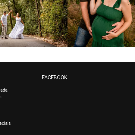
864
54
800
5
FACEBOOK
cada
a
ciais