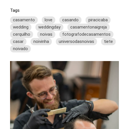
Tags
casamento
love
casando
piracicaba
wedding
weddingday
casamentonaigreja
cerquilho
noivas
fotografodecasamentos
casar
noivinha
universodasnoivas
tiete
noivado